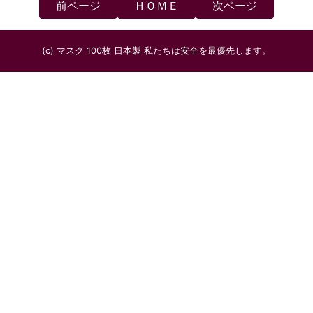
前ページ
ＨＯＭＥ
次ページ
(c) マスク 100枚 日本製 私たちは安全を最優先します。