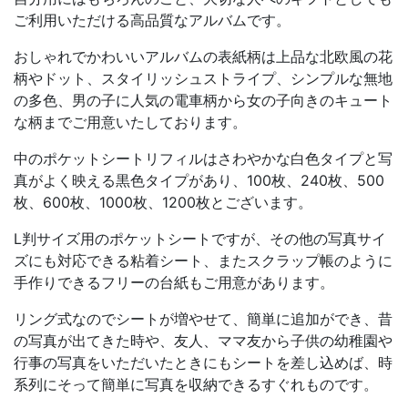
ご利用いただける高品質なアルバムです。
おしゃれでかわいいアルバムの表紙柄は上品な北欧風の花
柄やドット、スタイリッシュストライプ、シンプルな無地
の多色、男の子に人気の電車柄から女の子向きのキュート
な柄までご用意いたしております。
中のポケットシートリフィルはさわやかな白色タイプと写
真がよく映える黒色タイプがあり、100枚、240枚、500
枚、600枚、1000枚、1200枚とございます。
L判サイズ用のポケットシートですが、その他の写真サイ
ズにも対応できる粘着シート、またスクラップ帳のように
手作りできるフリーの台紙もご用意があります。
リング式なのでシートが増やせて、簡単に追加ができ、昔
の写真が出てきた時や、友人、ママ友から子供の幼稚園や
行事の写真をいただいたときにもシートを差し込めば、時
系列にそって簡単に写真を収納できるすぐれものです。