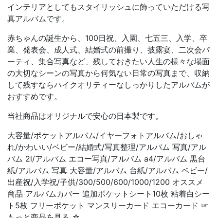
インテリアとしてもスタイリッシュに飾っていただける写
真アルバムです。
赤ちゃんの誕生から、100日祝、入園、七五三、入学、卒
業、発表会、成人式、結婚式の前撮り、披露宴、二次会パ
ーティ、集合写真など、残しておきたい人生の様々な場面
の大切なシーンの写真から何気ない日常の写真まで、収納
して残すならハイクオリティーなしっかりしたアルバムが
おすすめです。
当社商品はオリジナルで安心の日本製です。
大容量/ポケットアルバム/イヤーフォトアルバム/おしゃ
れ/かわいい/ベビー/結婚式/写真整理/アルバム 写真/アル
バム 2l/アルバム エコー写真/アルバム a4/アルバム 黒台
紙/アルバム 写真 大容量/アルバム 台紙/アルバム ベビー/
出産祝/入学祝/子供/300/500/600/1000/1200 オススメ
商品 アルバムカバー 追加ポケットシート10枚 粘着白シー
ト5枚 フリーポケット マンスリーカード エコーカード ☞
もっと商品を見る ☆