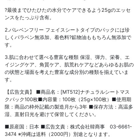
?最後までひたひたの水分でケアできるよう25gのエッセ
ンスをたっぷり含有。
2.パレベンフリー フェイスシートタイプのパックには珍
しくパラベン無添加、着色料?鉱物油ももちろん無添加で
す。
3.肌に合わせて選べる豊富な種類 保湿、弾力、栄養、エ
イジングケア、角質ケア、肌荒れケアなどあらゆるお肌の
の状態と場面を考えた豊富な成分別の種類を揃えていま
す。
【広告文責】 ■商品名：[MT512]ナチュラルシートマス
クパック100枚■内容量：100枚（25g×100枚）■使用期
限：商品の枠外記載の製造月から3年 ■保存方法：高温多
湿、直射日光を避けて保管してください。
■原産国：日本 ■広告文責：株式会社韓商事 03-6661-
3474 ※沖縄は送料（2000円）別途となります。