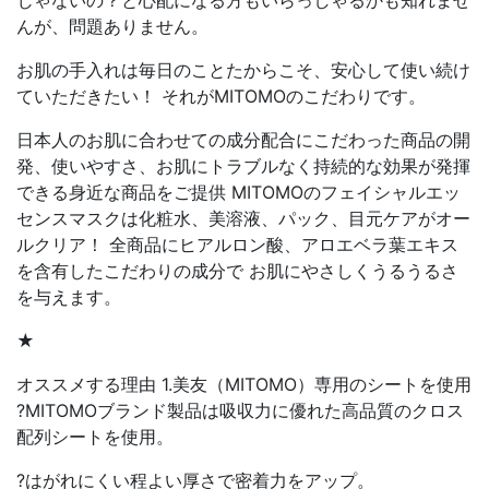
じゃないの？と心配になる方もいらっしゃるかも知れませ
んが、問題ありません。
お肌の手入れは毎日のことたからこそ、安心して使い続け
ていただきたい！ それがMITOMOのこだわりです。
日本人のお肌に合わせての成分配合にこだわった商品の開
発、使いやすさ、お肌にトラブルなく持続的な効果が発揮
できる身近な商品をご提供 MITOMOのフェイシャルエッ
センスマスクは化粧水、美溶液、パック、目元ケアがオー
ルクリア！ 全商品にヒアルロン酸、アロエベラ葉エキス
を含有したこだわりの成分で お肌にやさしくうるうるさ
を与えます。
★
オススメする理由 1.美友（MITOMO）専用のシートを使用
?MITOMOブランド製品は吸収力に優れた高品質のクロス
配列シートを使用。
?はがれにくい程よい厚さで密着力をアップ。